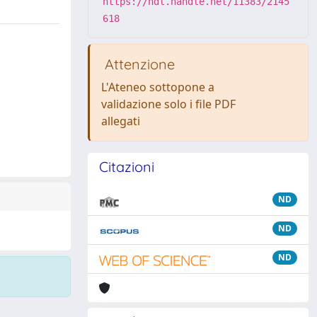
https://hdl.handle.net/11383/2145
618
Attenzione
L'Ateneo sottopone a
validazione solo i file PDF
allegati
Citazioni
ND
ND
ND