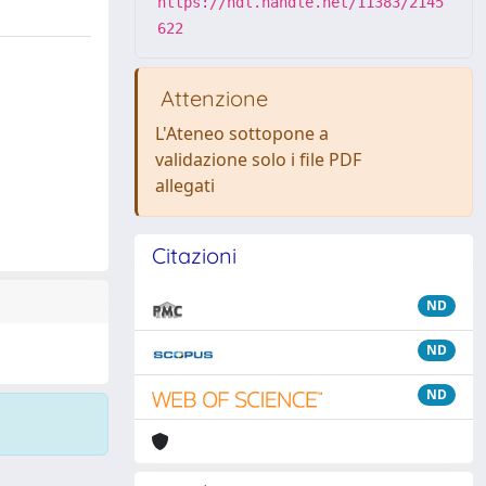
https://hdl.handle.net/11383/2145
622
Attenzione
L'Ateneo sottopone a
validazione solo i file PDF
allegati
Citazioni
ND
ND
ND