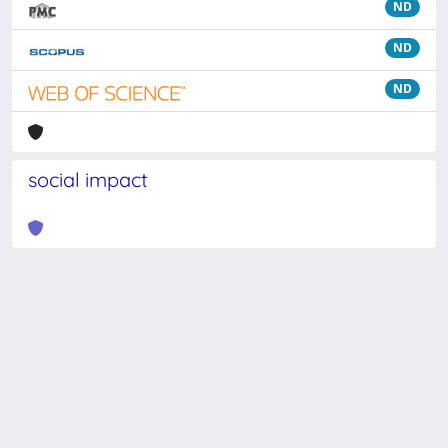
ND
ND
ND
social impact