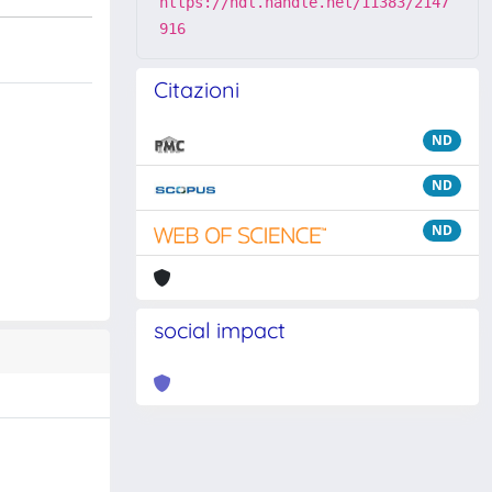
https://hdl.handle.net/11383/2147
916
Citazioni
ND
ND
ND
social impact