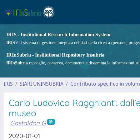
IRIS - Institutional Research Information System
IRIS
è il sistema di gestione integrata dei dati della ricerca (persone, proget
IRInSubria - Institutional Repository Insubria
IRInSubria
raccoglie, conserva, documenta e dissemina le informazioni sulla
IRIS
SIARI UNINSUBRIA
Contributo specifico in volu
Carlo Ludovico Ragghianti: dall'
museo
Gastaldon G
2020-01-01