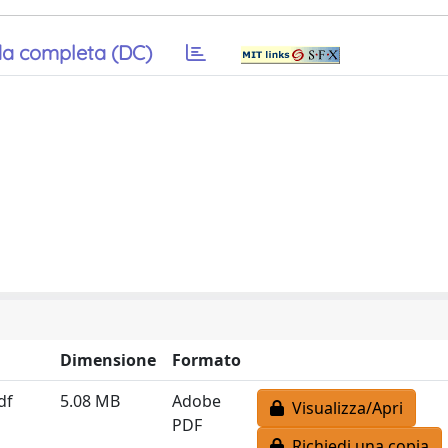
a completa (DC)
Dimensione
Formato
df
5.08 MB
Adobe
Visualizza/Apri
PDF
Richiedi una copia