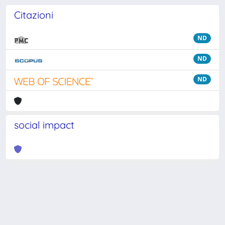
Citazioni
ND
ND
ND
social impact