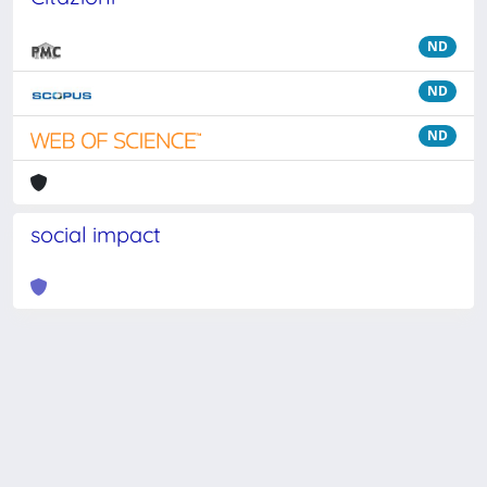
ND
ND
ND
social impact