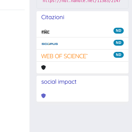
https://hdl.handle.net/11383/2147
Citazioni
ND
ND
ND
social impact