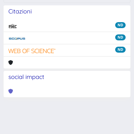
Citazioni
ND
ND
ND
social impact