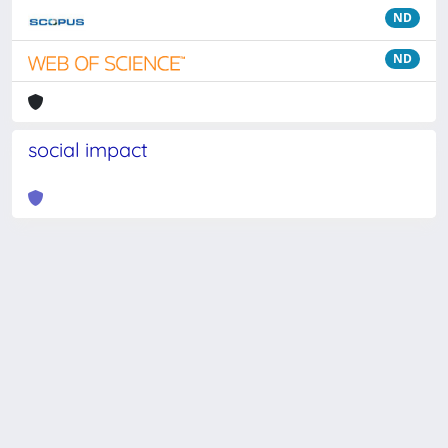
ND
ND
social impact