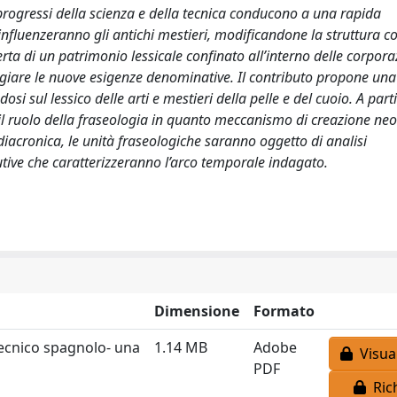
 progressi della scienza e della tecnica conducono a una rapida
influenzeranno gli antichi mestieri, modificandone la struttura c
erta di un patrimonio lessicale confinato all’interno delle corpora
eggiare le nuove esigenze denominative. Il contributo propone una 
si sul lessico delle arti e mestieri della pelle e del cuoio. A part
 il ruolo della fraseologia in quanto meccanismo di creazione ne
 diacronica, le unità fraseologiche saranno oggetto di analisi
utive che caratterizzeranno l’arco temporale indagato.
Dimensione
Formato
ecnico spagnolo- una
1.14 MB
Adobe
Visual
PDF
Rich