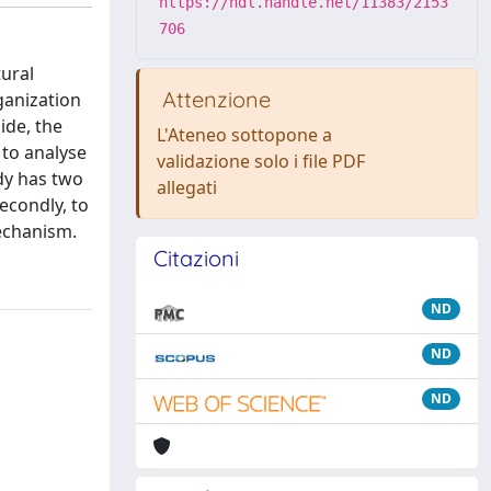
https://hdl.handle.net/11383/2153
706
tural
Attenzione
ganization
side, the
L'Ateneo sottopone a
 to analyse
validazione solo i file PDF
udy has two
allegati
econdly, to
mechanism.
Citazioni
ND
ND
ND