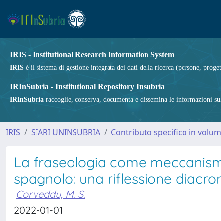
IRIS - Institutional Research Information System
IRIS
è il sistema di gestione integrata dei dati della ricerca (persone, proget
IRInSubria - Institutional Repository Insubria
IRInSubria
raccoglie, conserva, documenta e dissemina le informazioni sulla
IRIS
SIARI UNINSUBRIA
Contributo specifico in volu
La fraseologia come meccanismo
spagnolo: una riflessione diacro
Corveddu, M. S.
2022-01-01