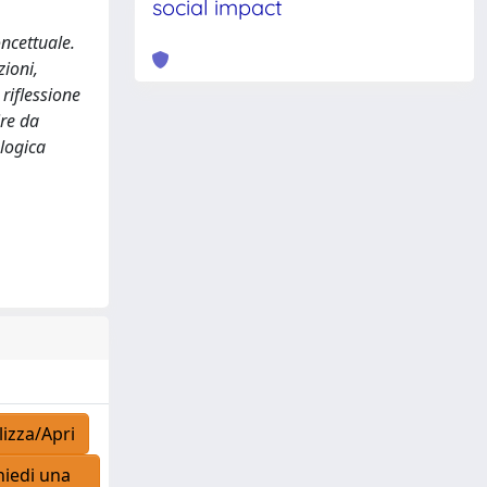
social impact
oncettuale.
zioni,
riflessione
ire da
ologica
izza/Apri
iedi una