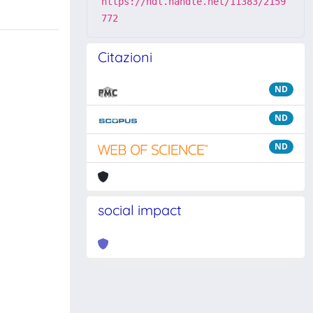
https://hdl.handle.net/11383/2159
772
Citazioni
ND
ND
ND
social impact