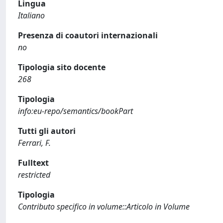
Lingua
Italiano
Presenza di coautori internazionali
no
Tipologia sito docente
268
Tipologia
info:eu-repo/semantics/bookPart
Tutti gli autori
Ferrari, F.
Fulltext
restricted
Tipologia
Contributo specifico in volume::Articolo in Volume