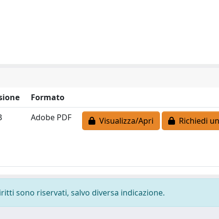
sione
Formato
B
Adobe PDF
Visualizza/Apri
Richiedi un
ritti sono riservati, salvo diversa indicazione.