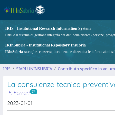
IRIS - Institutional Research Information System
IRIS
è il sistema di gestione integrata dei dati della ricerca (persone, proget
IRInSubria - Institutional Repository Insubria
IRInSubria
raccoglie, conserva, documenta e dissemina le informazioni sulla
IRIS
SIARI UNINSUBRIA
Contributo specifico in volu
La consulenza tecnica preventiva,
F. Ferrari
2023-01-01