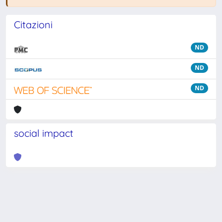
Citazioni
ND
ND
ND
social impact