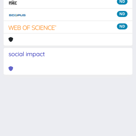
ND
ND
ND
social impact