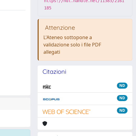
https://hdl.handle.net/11383/2161
185
Attenzione
L'Ateneo sottopone a
validazione solo i file PDF
allegati
Citazioni
ND
ND
ND