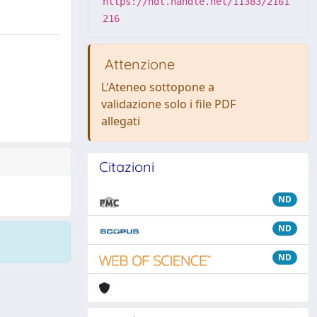
https://hdl.handle.net/11383/2161
216
Attenzione
L'Ateneo sottopone a
validazione solo i file PDF
allegati
Citazioni
ND
ND
ND