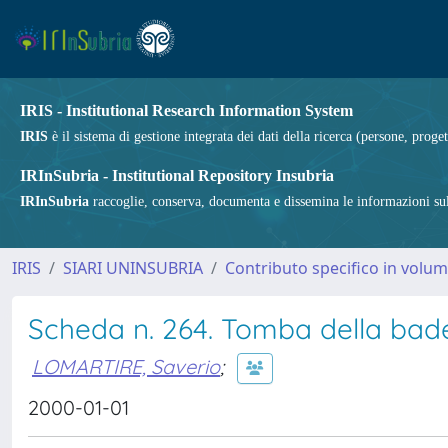
IRIS - Institutional Research Information System
IRIS
è il sistema di gestione integrata dei dati della ricerca (persone, proget
IRInSubria - Institutional Repository Insubria
IRInSubria
raccoglie, conserva, documenta e dissemina le informazioni sulla
IRIS
SIARI UNINSUBRIA
Contributo specifico in volu
Scheda n. 264. Tomba della bades
LOMARTIRE, Saverio
;
2000-01-01