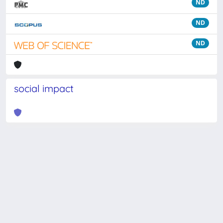
ND
ND
ND
social impact