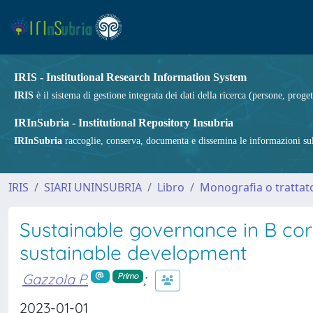
IRIS - Institutional Research Information System
IRIS
è il sistema di gestione integrata dei dati della ricerca (persone, proget
IRInSubria - Institutional Repository Insubria
IRInSubria
raccoglie, conserva, documenta e dissemina le informazioni sulla
IRIS
SIARI UNINSUBRIA
Libro
Monografia o trattato
Sustainable governance in B corp
sustainable development
Gazzola P.
;
Primo
2023-01-01