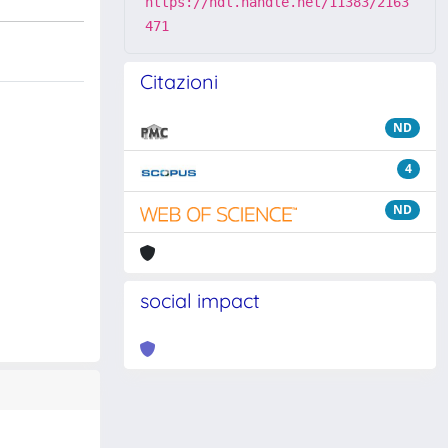
https://hdl.handle.net/11383/2163
471
Citazioni
ND
4
ND
social impact