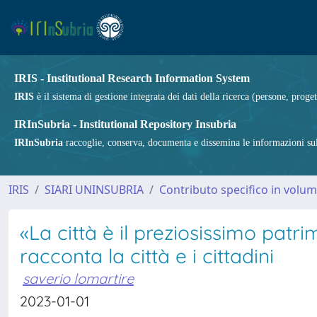
IRIS - Institutional Research Information System
IRIS
è il sistema di gestione integrata dei dati della ricerca (persone, proget
IRInSubria - Institutional Repository Insubria
IRInSubria
raccoglie, conserva, documenta e dissemina le informazioni sulla
IRIS
SIARI UNINSUBRIA
Contributo specifico in volu
«La città è il preziosissimo patr
racconta la città e i cittadini
saverio lomartire
2023-01-01