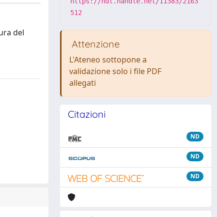
https://hdl.handle.net/11383/2163
512
ura del
Attenzione
L'Ateneo sottopone a
validazione solo i file PDF
allegati
Citazioni
ND
ND
ND