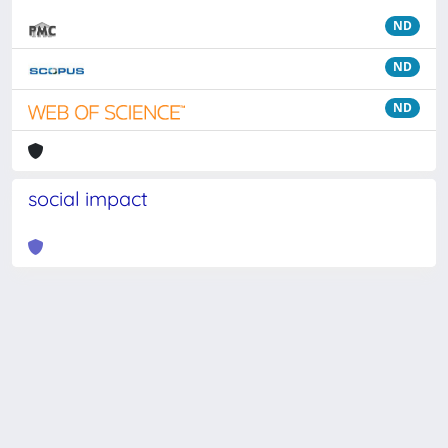
ND
ND
ND
social impact