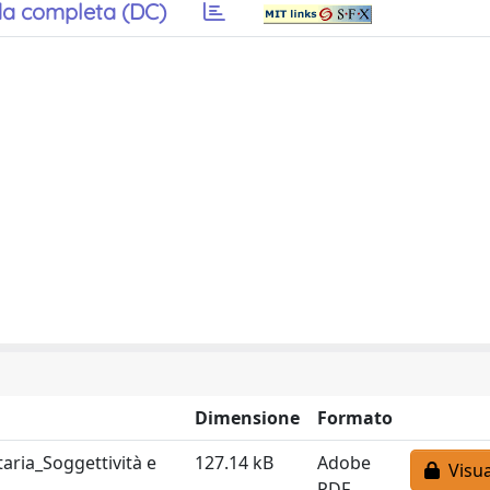
a completa (DC)
Dimensione
Formato
taria_Soggettività e
127.14 kB
Adobe
Visua
PDF