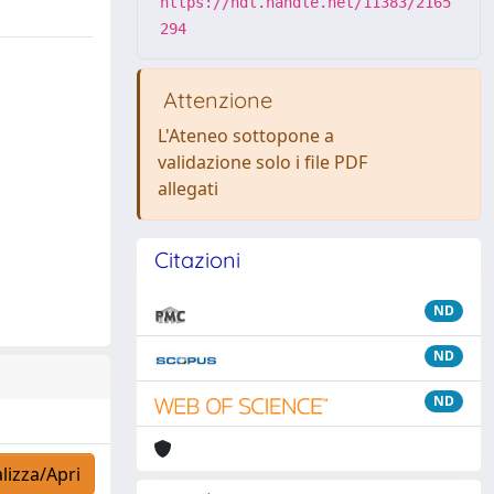
https://hdl.handle.net/11383/2165
294
Attenzione
L'Ateneo sottopone a
validazione solo i file PDF
allegati
Citazioni
ND
ND
ND
lizza/Apri