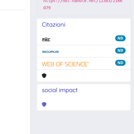
https://hdl.handle.net/11383/2166
079
Citazioni
ND
ND
ND
social impact