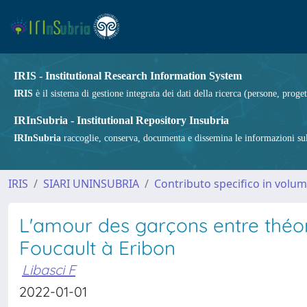
IRIS - Institutional Research Information System
IRIS
è il sistema di gestione integrata dei dati della ricerca (persone, proget
IRInSubria - Institutional Repository Insubria
IRInSubria
raccoglie, conserva, documenta e dissemina le informazioni sulla
IRIS
SIARI UNINSUBRIA
Contributo specifico in volu
L'amour des garçons entre théori
Foucault à Eribon
Libasci F
2022-01-01