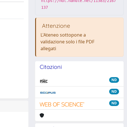
https://hdl.handle.net/11383/2167
137
Attenzione
L'Ateneo sottopone a
validazione solo i file PDF
allegati
Citazioni
ND
ND
ND