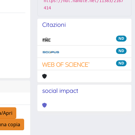
https://hdl.handle.net/11383/2167
414
Citazioni
ND
ND
ND
social impact
a/Apri
una copia