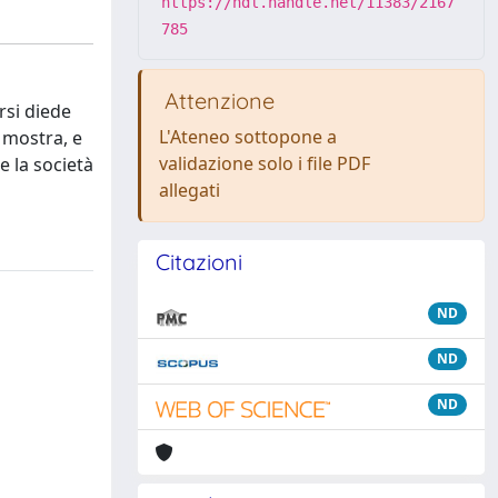
https://hdl.handle.net/11383/2167
785
Attenzione
rsi diede
L'Ateneo sottopone a
 mostra, e
validazione solo i file PDF
e la società
allegati
Citazioni
ND
ND
ND