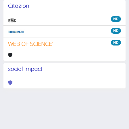
Citazioni
ND
ND
ND
social impact