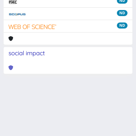
ND
ND
ND
social impact