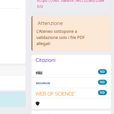
https://hdl.handle.net/11383/2168
572
Attenzione
L'Ateneo sottopone a
validazione solo i file PDF
allegati
Citazioni
ND
ND
ND