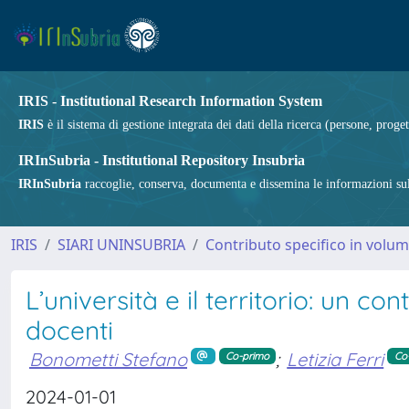
IRIS - Institutional Research Information System
IRIS
è il sistema di gestione integrata dei dati della ricerca (persone, proget
IRInSubria - Institutional Repository Insubria
IRInSubria
raccoglie, conserva, documenta e dissemina le informazioni sulla
IRIS
SIARI UNINSUBRIA
Contributo specifico in volu
L’università e il territorio: un c
docenti
Bonometti Stefano
;
Letizia Ferri
Co-primo
Co
2024-01-01