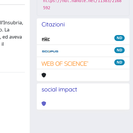
https://hdl.handle.net/11383/2168
592
l’Insubria,
Citazioni
o. La
a, ed aveva
ND
il
ND
ND
social impact