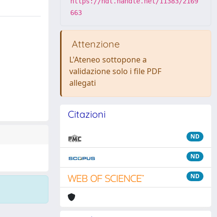
https://hdl.handle.net/11383/2169
663
Attenzione
L'Ateneo sottopone a
validazione solo i file PDF
allegati
Citazioni
ND
ND
ND