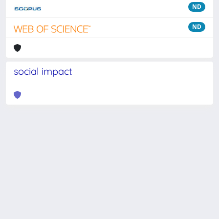
ND
ND
social impact