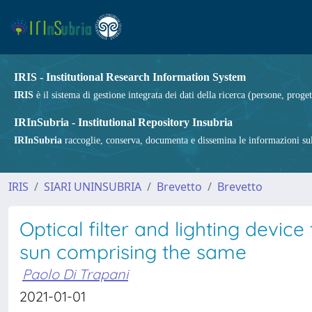
IRIS - Institutional Research Information System
IRIS
è il sistema di gestione integrata dei dati della ricerca (persone, proget
IRInSubria - Institutional Repository Insubria
IRInSubria
raccoglie, conserva, documenta e dissemina le informazioni sulla
IRIS
SIARI UNINSUBRIA
Brevetto
Brevetto
Optical filter and lighting devic
sun comprising the same
Paolo Di Trapani
2021-01-01