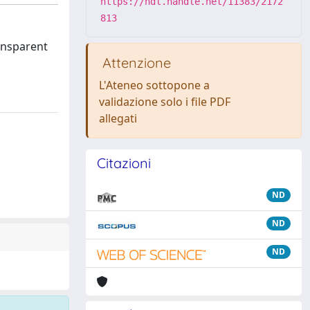
https://hdl.handle.net/11383/2172
813
ransparent
Attenzione
L'Ateneo sottopone a
validazione solo i file PDF
allegati
Citazioni
ND
ND
ND