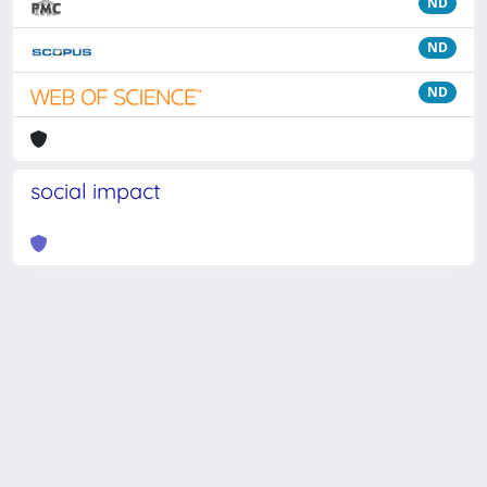
ND
ND
ND
social impact