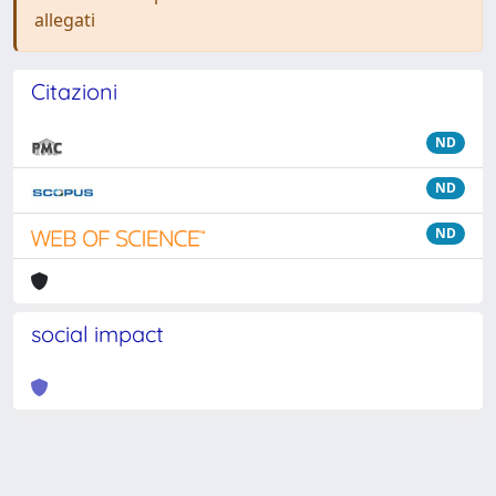
allegati
Citazioni
ND
ND
ND
social impact