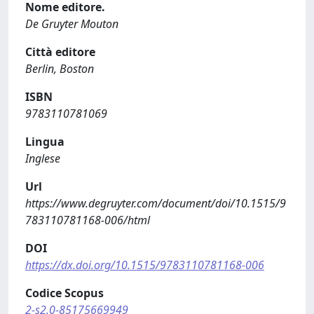
Nome editore.
De Gruyter Mouton
Città editore
Berlin, Boston
ISBN
9783110781069
Lingua
Inglese
Url
https://www.degruyter.com/document/doi/10.1515/9
783110781168-006/html
DOI
https://dx.doi.org/10.1515/9783110781168-006
Codice Scopus
2-s2.0-85175669949