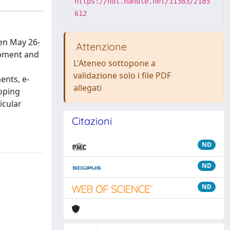
https://hdl.handle.net/11383/2185
612
en May 26-
Attenzione
opment and
L'Ateneo sottopone a
validazione solo i file PDF
ents, e-
allegati
oping
icular
Citazioni
ND
ND
ND