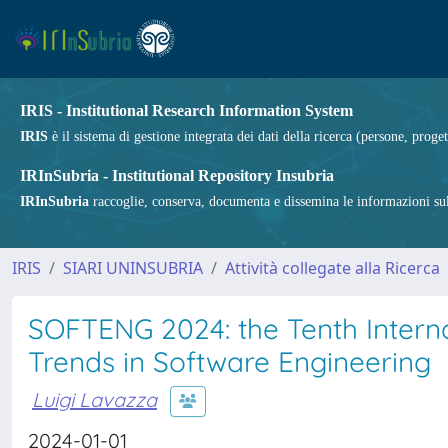
IRIS - Institutional Research Information System
IRIS
è il sistema di gestione integrata dei dati della ricerca (persone, proget
IRInSubria - Institutional Repository Insubria
IRInSubria
raccoglie, conserva, documenta e dissemina le informazioni sulla
IRIS
SIARI UNINSUBRIA
Attività collegate alla Ricerca
SOFTENG 2024: the Tenth Intern
Trends in Software Engineering
Luigi Lavazza
2024-01-01