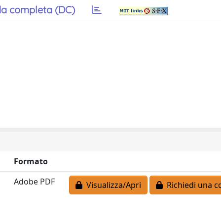
a completa (DC)
Formato
Adobe PDF
Visualizza/Apri
Richiedi una c