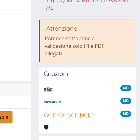
https://hdl.handle.net/11383/2185
771
Attenzione
L'Ateneo sottopone a
validazione solo i file PDF
allegati
Citazioni
ND
ND
ND
opia