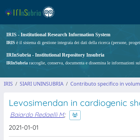
IRIS - Institutional Research Information System
IRIS
è il sistema di gestione integrata dei dati della ricerca (persone, proget
IRInSubria - Institutional Repository Insubria
IRInSubria
raccoglie, conserva, documenta e dissemina le informazioni sulla
IRIS
SIARI UNINSUBRIA
Contributo specifico in volu
Levosimendan in cardiogenic s
Baiardo Redaelli M
;
2021-01-01