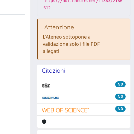
https://hdl.handle.net/11383/2186
612
Attenzione
L'Ateneo sottopone a
validazione solo i file PDF
allegati
Citazioni
ND
ND
ND