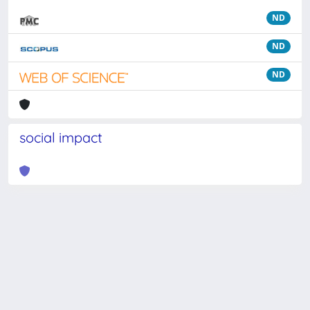
ND
ND
ND
social impact