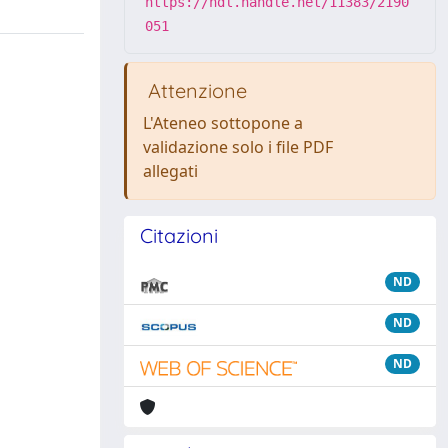
https://hdl.handle.net/11383/2190
051
Attenzione
L'Ateneo sottopone a
validazione solo i file PDF
allegati
Citazioni
ND
ND
ND