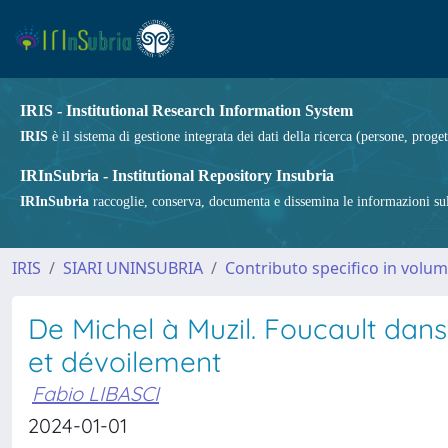
IRIS - Institutional Research Information System
IRIS
è il sistema di gestione integrata dei dati della ricerca (persone, proget
IRInSubria - Institutional Repository Insubria
IRInSubria
raccoglie, conserva, documenta e dissemina le informazioni sulla
IRIS
SIARI UNINSUBRIA
Contributo specifico in volu
De Michel à Muzil. Foucault dans 
et dévoilement
Fabio LIBASCI
2024-01-01