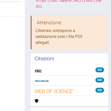
https://hdl.handle.net/11383/2190
651
Attenzione
L'Ateneo sottopone a
validazione solo i file PDF
allegati
Citazioni
ND
ND
ND