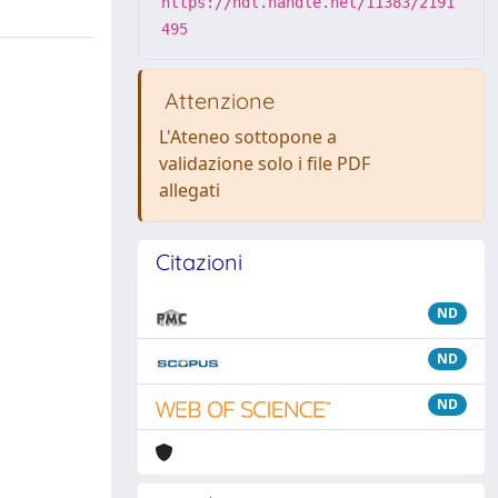
https://hdl.handle.net/11383/2191
495
Attenzione
L'Ateneo sottopone a
validazione solo i file PDF
allegati
Citazioni
ND
ND
ND