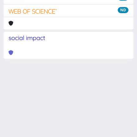
ND
social impact