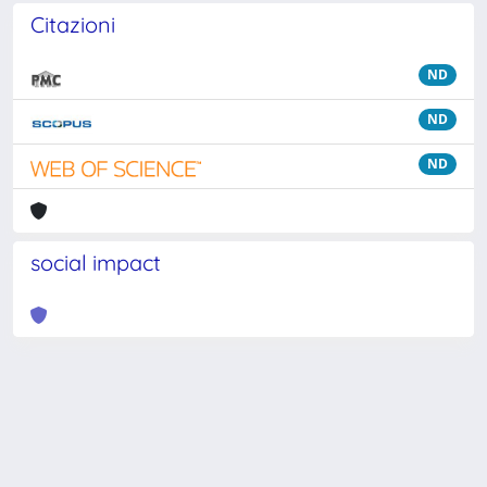
Citazioni
ND
ND
ND
social impact