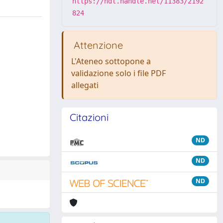
https://hdl.handle.net/11383/2192
824
Attenzione
L'Ateneo sottopone a
validazione solo i file PDF
allegati
Citazioni
ND
ND
ND