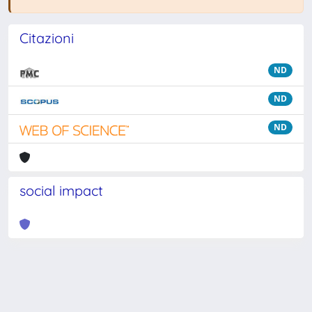
Citazioni
ND
ND
ND
social impact