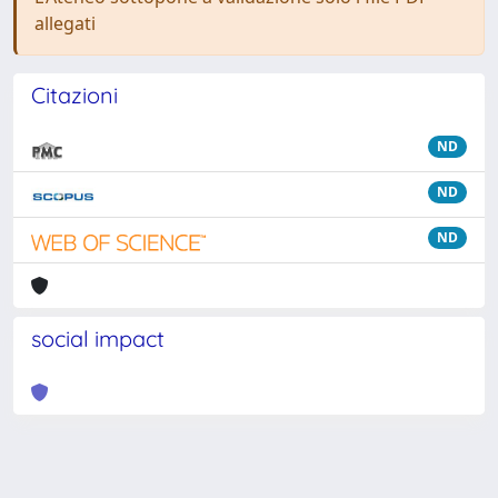
allegati
Citazioni
ND
ND
ND
social impact