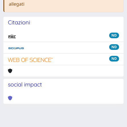
allegati
Citazioni
ND
ND
ND
social impact