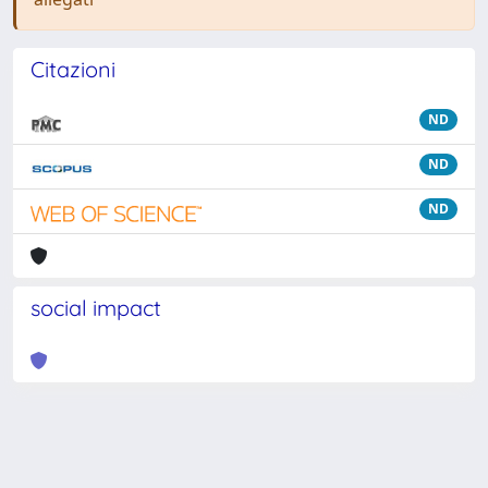
Citazioni
ND
ND
ND
social impact