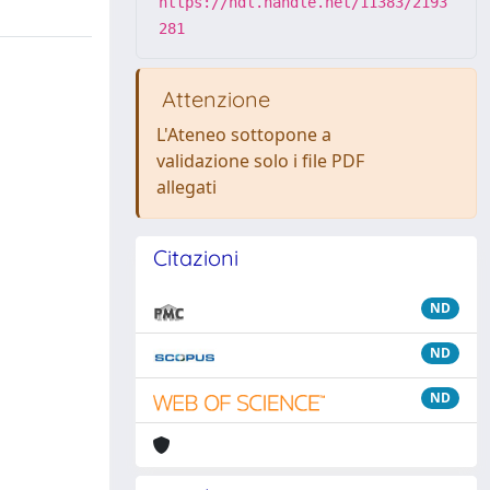
https://hdl.handle.net/11383/2193
281
Attenzione
L'Ateneo sottopone a
validazione solo i file PDF
allegati
Citazioni
ND
ND
ND