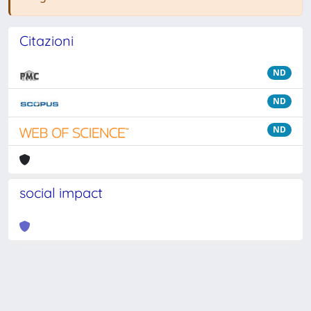
Citazioni
ND
ND
ND
social impact